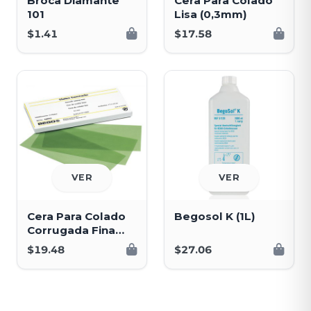
Broca Diamante
Cera Para Colado
101
Lisa (0,3mm)
$1.41
$17.58
VER
VER
Cera Para Colado
Begosol K (1L)
Corrugada Fina
(0,35mm)
$19.48
$27.06