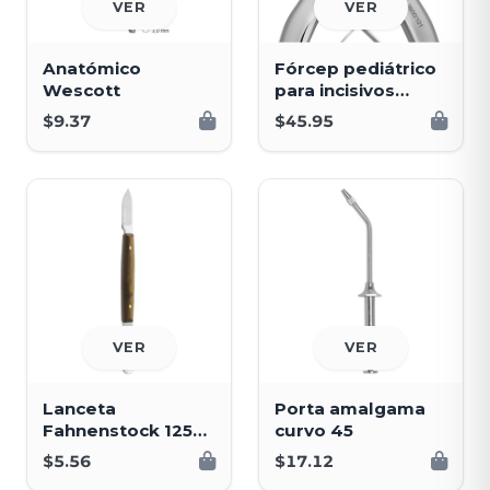
VER
VER
Anatómico
Fórcep pediátrico
Wescott
para incisivos
superiores
$9.37
$45.95
VER
VER
Lanceta
Porta amalgama
Fahnenstock 125
curvo 45
mm
$5.56
$17.12